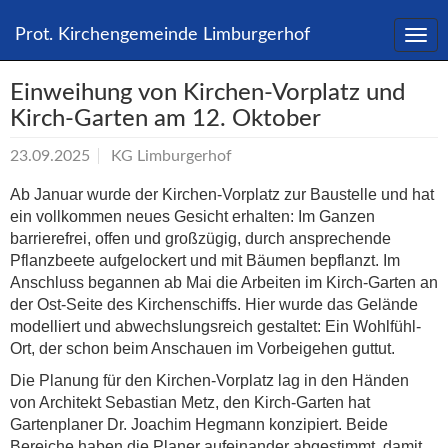
Direkt
zum
Prot. Kirchengemeinde Limburgerhof
Inhalt
springen
Einweihung von Kirchen-Vorplatz und
Kirch-Garten am 12. Oktober
23.09.2025
KG Limburgerhof
Ab Januar wurde der Kirchen-Vorplatz zur Baustelle und hat
ein vollkommen neues Gesicht erhalten: Im Ganzen
barrierefrei, offen und großzügig, durch ansprechende
Pflanzbeete aufgelockert und mit Bäumen bepflanzt. Im
Anschluss begannen ab Mai die Arbeiten im Kirch-Garten an
der Ost-Seite des Kirchenschiffs. Hier wurde das Gelände
modelliert und abwechslungsreich gestaltet: Ein Wohlfühl-
Ort, der schon beim Anschauen im Vorbeigehen guttut.
Die Planung für den Kirchen-Vorplatz lag in den Händen
von Architekt Sebastian Metz, den Kirch-Garten hat
Gartenplaner Dr. Joachim Hegmann konzipiert. Beide
Bereiche haben die Planer aufeinander abgestimmt, damit