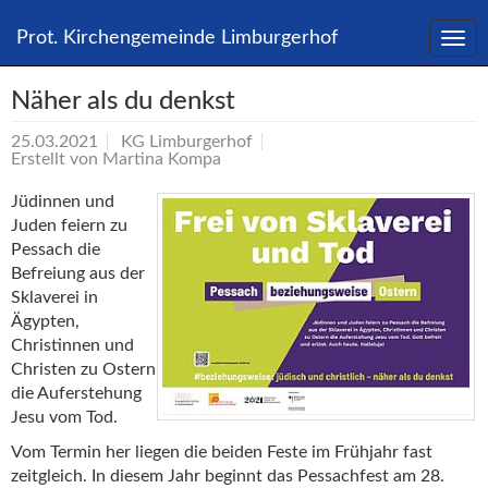
Direkt
zum
Prot. Kirchengemeinde Limburgerhof
Inhalt
springen
Näher als du denkst
25.03.2021
KG Limburgerhof
Erstellt von
Martina Kompa
Jüdinnen und
Juden feiern zu
Pessach die
Befreiung aus der
Sklaverei in
Ägypten,
Christinnen und
Christen zu Ostern
die Auferstehung
Jesu vom Tod.
Vom Termin her liegen die beiden Feste im Frühjahr fast
zeitgleich. In diesem Jahr beginnt das Pessachfest am 28.