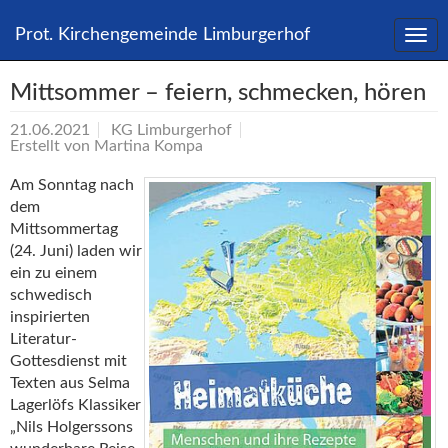
Direkt
zum
Prot. Kirchengemeinde Limburgerhof
Inhalt
springen
Mittsommer – feiern, schmecken, hören
21.06.2021
KG Limburgerhof
Erstellt von
Martina Kompa
Am Sonntag nach
dem
Mittsommertag
(24. Juni) laden wir
ein zu einem
schwedisch
inspirierten
Literatur-
Gottesdienst mit
Texten aus Selma
Lagerlöfs Klassiker
„Nils Holgerssons