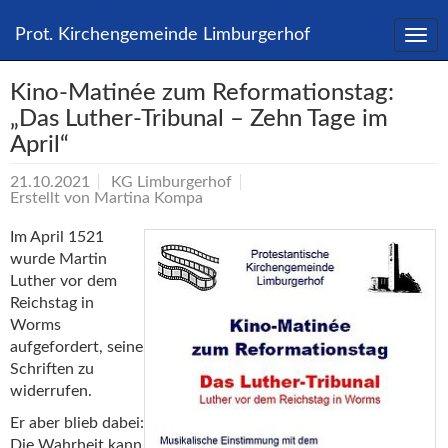
Direkt
zum
Prot. Kirchengemeinde Limburgerhof
Inhalt
springen
Kino-Matinée zum Reformationstag:
„Das Luther-Tribunal – Zehn Tage im
April“
21.10.2021
KG Limburgerhof
Erstellt von
Martina Kompa
Im April 1521
wurde Martin
Luther vor dem
Reichstag in
Worms
aufgefordert, seine
Schriften zu
widerrufen.
Er aber blieb dabei:
Die Wahrheit kann