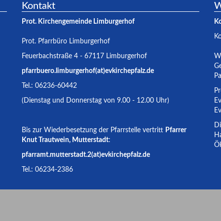
Kontakt
W
Prot. Kirchengemeinde Limburgerhof
K
K
Prot. Pfarrbüro Limburgerhof
Feuerbachstraße 4 - 67117 Limburgerhof
Wa
Ge
pfarrbuero.limburgerhof(at)evkirchepfalz.de
Pa
Tel.: 06236-60442
Pr
(Dienstag und Donnerstag von 9.00 - 12.00 Uhr)
Ev
Ev
Di
Bis zur Wiederbesetzung der Pfarrstelle vertritt
Pfarrer
Ha
Knut Trautwein, Mutterstadt
:
Ök
pfarramt.mutterstadt.2(at)evkirchepfalz.de
Tel.: 06234-2386