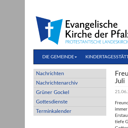
Direkt
zum
Inhalt
springen
DIE GEMEINDE
KINDERTAGESSTÄT
Freu
Nachrichten
Juli
Nachrichtenarchiv
21.06
Grüner Gockel
Gottesdienste
Freund
immer 
Terminkalender
Erstau
tiefe 