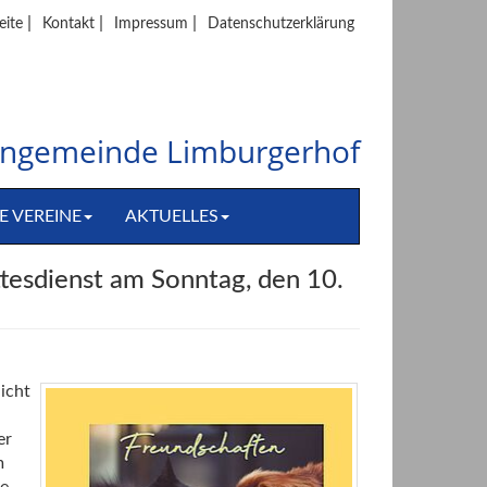
|
|
|
eite
Kontakt
Impressum
Datenschutzerklärung
hengemeinde Limburgerhof
E VEREINE
AKTUELLES
tesdienst am Sonntag, den 10.
icht
er
m