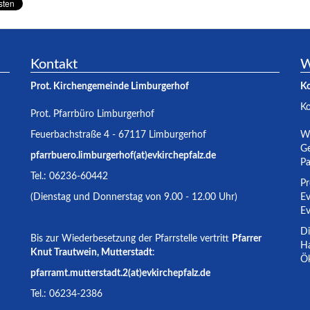
Kontakt
W
Prot. Kirchengemeinde Limburgerhof
K
K
Prot. Pfarrbüro Limburgerhof
Feuerbachstraße 4 - 67117 Limburgerhof
Wa
Ge
pfarrbuero.limburgerhof(at)evkirchepfalz.de
Pa
Tel.: 06236-60442
Pr
(Dienstag und Donnerstag von 9.00 - 12.00 Uhr)
Ev
Ev
Di
Bis zur Wiederbesetzung der Pfarrstelle vertritt
Pfarrer
Ha
Knut Trautwein, Mutterstadt
:
Ök
pfarramt.mutterstadt.2(at)evkirchepfalz.de
Tel.: 06234-2386