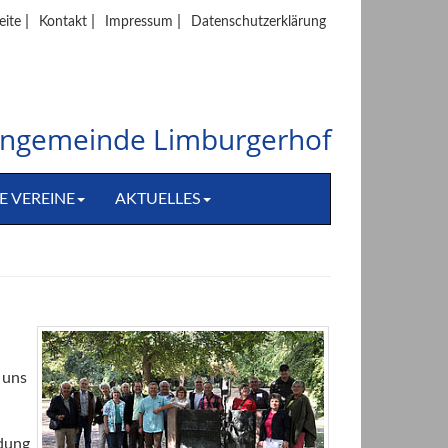
|
|
|
eite
Kontakt
Impressum
Datenschutzerklärung
hengemeinde Limburgerhof
E VEREINE
AKTUELLES
 uns
adung