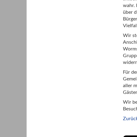
wahr. 
über d
Bürger
Vielfa
Wir st
Anschl
Wormse
Gruppe
widerr
Für de
Gemein
aller 
Gästen
Wir be
Besuch
Zurüc