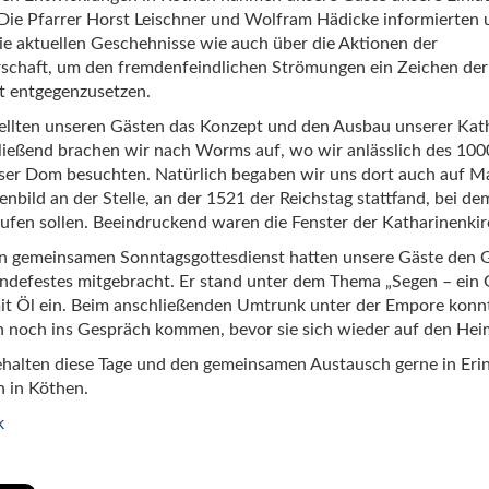
Die Pfarrer Horst Leischner und Wolfram Hädicke informierten 
ie aktuellen Geschehnisse wie auch über die Aktionen der
schaft, um den fremdenfeindlichen Strömungen ein Zeichen der
lt entgegenzusetzen.
ellten unseren Gästen das Konzept und den Ausbau unserer Kath
ießend brachen wir nach Worms auf, wo wir anlässlich des 100
r Dom besuchten. Natürlich begaben wir uns dort auch auf Ma
nbild an der Stelle, an der 1521 der Reichstag stattfand, bei de
ufen sollen. Beeindruckend waren die Fenster der Katharinenkir
n gemeinsamen Sonntagsgottesdienst hatten unsere Gäste den G
defestes mitgebracht. Er stand unter dem Thema „Segen – ein 
mit Öl ein. Beim anschließenden Umtrunk unter der Empore konn
 noch ins Gespräch kommen, bevor sie sich wieder auf den He
halten diese Tage und den gemeinsamen Austausch gerne in Eri
 in Köthen.
k