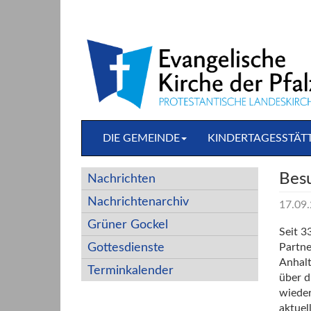
Direkt
zum
Inhalt
springen
DIE GEMEINDE
KINDERTAGESSTÄT
Bes
Nachrichten
Nachrichtenarchiv
17.09
Grüner Gockel
Seit 3
Gottesdienste
Partne
Anhalt
Terminkalender
über d
wieder
aktuel