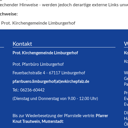
echender Hinweise - werden jedoch derartige externe Links unve
achweise:
 Prot. Kirchengemeinde Limburgerhof
Kontakt
W
Prot. Kirchengemeinde Limburgerhof
K
K
Prot. Pfarrbüro Limburgerhof
Feuerbachstraße 4 - 67117 Limburgerhof
Wa
Ge
pfarrbuero.limburgerhof(at)evkirchepfalz.de
Pa
Tel.: 06236-60442
Pr
(Dienstag und Donnerstag von 9.00 - 12.00 Uhr)
Ev
Ev
Di
Bis zur Wiederbesetzung der Pfarrstelle vertritt
Pfarrer
Ha
Knut Trautwein, Mutterstadt
:
Ök