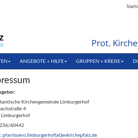
Starts
Prot. Kirc
TEN
ANGEBOTE + HILFE
GRUPPEN + KREISE
DI
pressum
sgeber:
tantische Kirchengemeinde Limburgerhof
achstraße 4
 Limburgerhof
06236/60442
l:
pfarrbuero.limburgerhof(at)evkirchepfalz.de