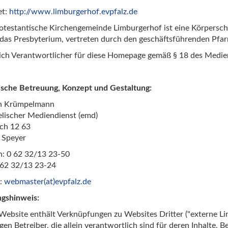
et:
http://www.limburgerhof.evpfalz.de
otestantische Kirchengemeinde Limburgerhof ist eine Körperscha
das Presbyterium, vertreten durch den geschäftsführenden Pfar
lich Verantwortlicher für diese Homepage gemäß § 18 des Medie
sche Betreuung, Konzept und Gestaltung:
n Krümpelmann
lischer Mediendienst (emd)
ch 12 63
 Speyer
n: 0 62 32/13 23-50
 62 32/13 23-24
l:
webmaster(at)evpfalz.de
ngshinweis:
Website enthält Verknüpfungen zu Websites Dritter ("externe Lin
igen Betreiber, die allein verantwortlich sind für deren Inhalte.