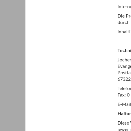
Intern
Die Pr
durch 
Inhalt
Techni
Joche
Evange
Postfa
67322
Telefo
Fax: 0
E-Mai
Haftu
Diese 
jeweil