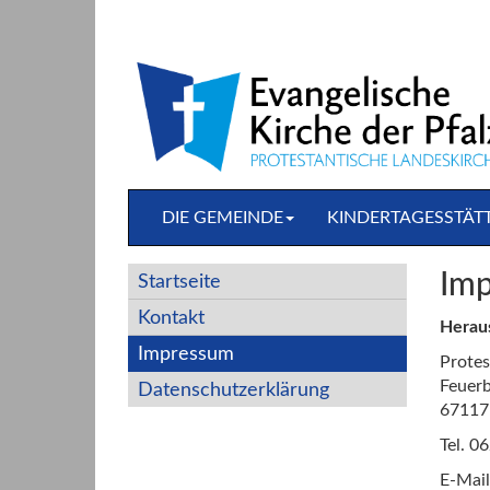
Direkt
zum
Inhalt
springen
DIE GEMEINDE
KINDERTAGESSTÄT
Im
Startseite
Kontakt
Herau
Impressum
Protes
Feuerb
Datenschutzerklärung
67117
Tel. 
E-Mai