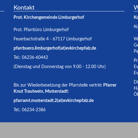
Kontakt
W
Prot. Kirchengemeinde Limburgerhof
K
K
Prot. Pfarrbüro Limburgerhof
Feuerbachstraße 4 - 67117 Limburgerhof
Wa
Ge
pfarrbuero.limburgerhof(at)evkirchepfalz.de
Pa
Tel.: 06236-60442
Pr
(Dienstag und Donnerstag von 9.00 - 12.00 Uhr)
Ev
Ev
Di
Bis zur Wiederbesetzung der Pfarrstelle vertritt
Pfarrer
Ha
Knut Trautwein, Mutterstadt
:
Ök
pfarramt.mutterstadt.2(at)evkirchepfalz.de
Tel.: 06234-2386