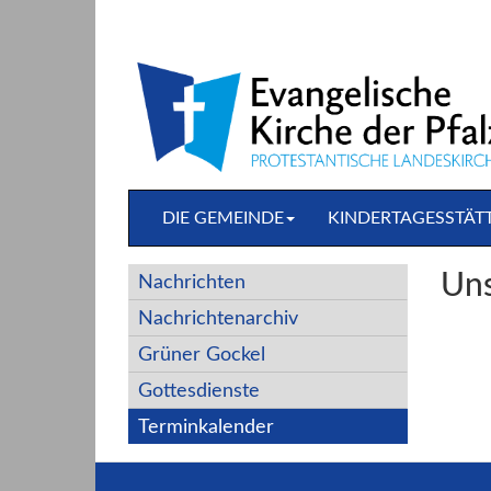
Direkt
zum
Inhalt
springen
DIE GEMEINDE
KINDERTAGESSTÄT
Uns
Nachrichten
Nachrichtenarchiv
Grüner Gockel
Gottesdienste
Terminkalender