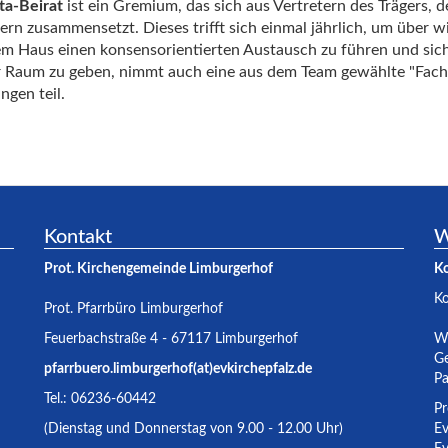
ta-Beirat
ist ein Gremium, das sich aus Vertretern des Trägers, 
tern zusammensetzt. Dieses trifft sich einmal jährlich, um über wi
m Haus einen konsensorientierten Austausch zu führen und sich
 Raum zu geben, nimmt auch eine aus dem Team gewählte "Fachk
ngen teil.
Kontakt
W
Prot. Kirchengemeinde Limburgerhof
K
K
Prot. Pfarrbüro Limburgerhof
Feuerbachstraße 4 - 67117 Limburgerhof
Wa
Ge
pfarrbuero.limburgerhof(at)evkirchepfalz.de
Pa
Tel.: 06236-60442
Pr
(Dienstag und Donnerstag von 9.00 - 12.00 Uhr)
Ev