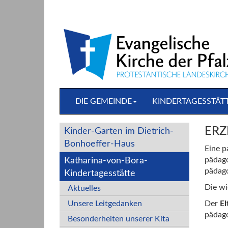
Direkt
zum
Inhalt
springen
DIE GEMEINDE
KINDERTAGESSTÄT
ERZ
Kinder-Garten im Dietrich-
Bonhoeffer-Haus
Eine p
pädago
Katharina-von-Bora-
pädago
Kindertagesstätte
Die wi
Aktuelles
Unsere Leitgedanken
Der
El
pädago
Besonderheiten unserer Kita