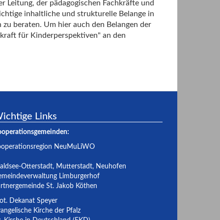
der Leitung, der pädagogischen Fachkräfte und
chtige inhaltliche und strukturelle Belange in
 zu beraten. Um hier auch den Belangen der
raft für Kinderperspektiven" an den
ichtige Links
ooperationsgemeinden:
ooperationsregion NeuMuLiWO
ldsee-Otterstadt
,
Mutterstadt
,
Neuhofen
meindeverwaltung Limburgerhof
rtnergemeinde St. Jakob Köthen
ot. Dekanat Speyer
angelische Kirche der Pfalz